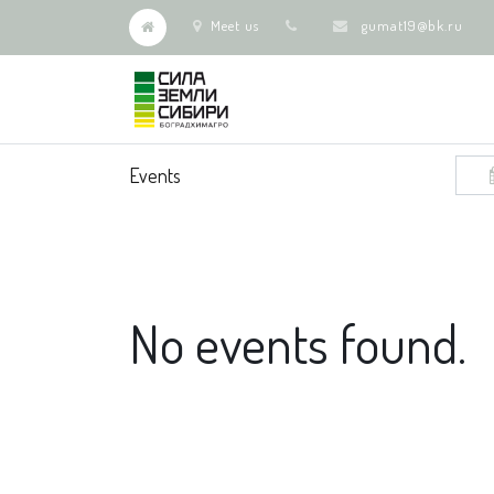
Meet us
gumat19@bk.ru
Events
No events found.