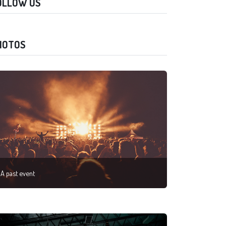
OLLOW US
HOTOS
A past event